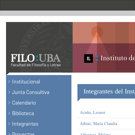
Pasar
al
contenido
principal
.
Institucional
Integrantes del Inst
Junta Consultiva
Calendario
Acuña, Leonor
Biblioteca
Integrantes
Albini, María Claudia
Proyectos
Albornoz, Malena