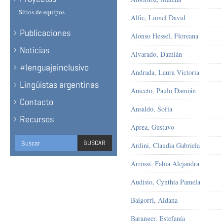
Sitios de equipos
Alfie, Lionel David
Publicaciones
Alonso Hessel, Floreana
Noticias
Alvarado, Damián
#lenguajeinclusivo
Andrada, Laura Victoria
Lingüistas argentinas
Aniceto, Paulo Damián
Contacto
Ansaldo, Sofía
Recursos
Aprea, Gustavo
Formulario
BUSCAR
Ardini, Claudia Gabriela
de
BUSCAR
Arrossi, Fabia Alejandra
búsqueda
Audisio, Cynthia Pamela
Baigorri, Aldana
Baranger, Estefanía