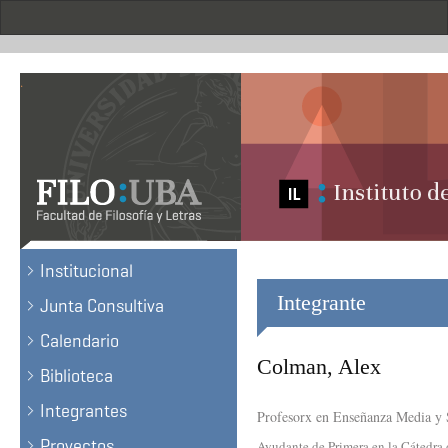
Pasar
al
contenido
principal
.
Institucional
Integrante
Junta Consultiva
Calendario
Colman, Alex
Biblioteca
Integrantes
Profesorx en Enseñanza Media y 
Proyectos
Ayudante de Primera en la Cátedra