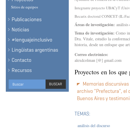
Sitios de equipos
Integrante proyecto UBACyT (Univ
Becarix doctoral CONICET (IL-Facu
Publicaciones
Áreas de investigación:
análisis
Noticias
Tema de investigación:
Como int
Dra. Vitale, estudio la conformac
#lenguajeinclusivo
historia, desde un enfoque que art
Lingüistas argentinas
Correo electrónico:
Contacto
alexdcolman [@] gmail.com
Recursos
Proyectos en los que 
Formulario
Memorias discursivas e
BUSCAR
de
archivo "Prefectura", el 
BUSCAR
Buenos Aires y testimoni
búsqueda
TEMAS:
análisis del discurso