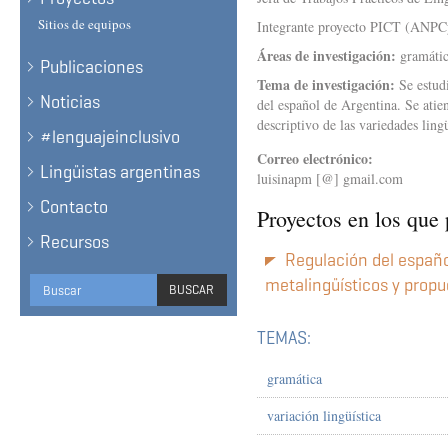
Sitios de equipos
Integrante proyecto PICT (ANP
Áreas de investigación:
gramática
Publicaciones
Tema de investigación:
Se estud
Noticias
del español de Argentina. Se atien
descriptivo de las variedades ling
#lenguajeinclusivo
Correo electrónico:
Lingüistas argentinas
luisinapm [@] gmail.com
Contacto
Proyectos en los que 
Recursos
Regulación del españ
Formulario
metalingüísticos y propu
BUSCAR
de
BUSCAR
TEMAS:
búsqueda
gramática
variación lingüística