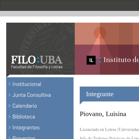
Pasar
al
contenido
principal
.
Institucional
Integrante
Junta Consultiva
Calendario
Piovano, Luisina
Biblioteca
Integrantes
Licenciada en Letras (Universidad
Proyectos
Jefa de Trabajos Prácticos de Lin