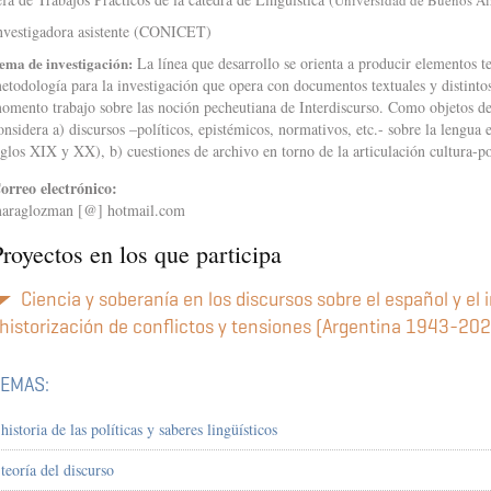
Universidad de Buenos Ai
nvestigadora asistente (CONICET)
ema de investigación:
La línea que desarrollo se orienta a producir elementos t
etodología para la investigación que opera con documentos textuales y distintos
omento trabajo sobre las noción pecheutiana de Interdiscurso. Como objetos de 
onsidera a) discursos –políticos, epistémicos, normativos, etc.- sobre la lengua
iglos XIX y XX), b) cuestiones de archivo en torno de la articulación cultura-p
orreo electrónico:
araglozman [@] hotmail.com
royectos en los que participa
Ciencia y soberanía en los discursos sobre el español y el 
historización de conflictos y tensiones (Argentina 1943-20
TEMAS:
historia de las políticas y saberes lingüísticos
teoría del discurso