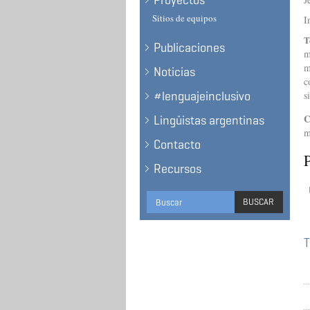
Proyectos
Sitios de equipos
I
T
Publicaciones
m
m
Noticias
c
#lenguajeinclusivo
s
C
Lingüistas argentinas
m
Contacto
P
Recursos
Formulario
BUSCAR
de
BUSCAR
búsqueda