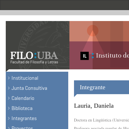
Pasar
al
contenido
principal
.
Institucional
Integrante
Junta Consultiva
Calendario
Lauria, Daniela
Biblioteca
Integrantes
Doctora en Lingüística (Universi
Proyectos
Profesora asociada regular de Hi