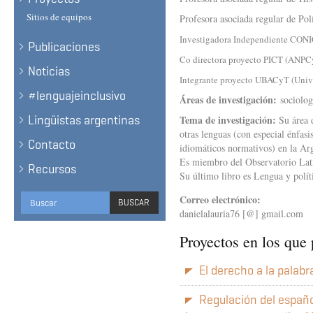
Sitios de equipos
Profesora asociada regular de Pol
Investigadora Independiente CON
Publicaciones
Co directora proyecto PICT (ANPC
Noticias
Integrante proyecto UBACyT (Univ
#lenguajeinclusivo
Áreas de investigación:
sociologí
Lingüistas argentinas
Tema de investigación:
Su área d
otras lenguas (con especial énfasi
Contacto
idiomáticos normativos) en la Ar
Es miembro del Observatorio Lat
Recursos
Su último libro es Lengua y políti
Formulario
Correo electrónico:
BUSCAR
danielalauria76 [@] gmail.com
de
BUSCAR
búsqueda
Proyectos en los que 
El derecho a la palabr
Regulación del españ