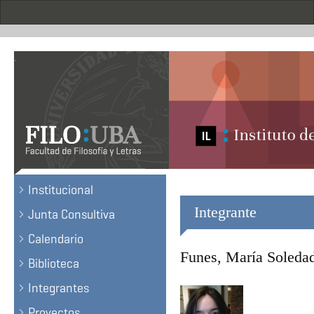
Pasar
al
contenido
principal
.
Institucional
Integrante
Junta Consultiva
Calendario
Funes, María Soleda
Biblioteca
Integrantes
Proyectos