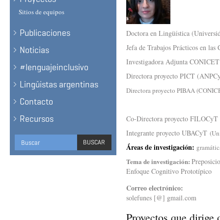
Sitios de equipos
Publicaciones
Doctora en Lingüística (Universi
Jefa de Trabajos Prácticos en las
Noticias
Investigadora Adjunta CONICE
#lenguajeinclusivo
Directora proyecto PICT (ANPC
Lingüistas argentinas
Directora proyecto PIBAA (CONIC
Contacto
Recursos
Co-Directora proyecto FILOCy
Integrante proyecto UBACyT
(Un
Formulario
BUSCAR
Áreas de investigación:
gramátic
de
BUSCAR
Tema de investigación:
Preposicio
búsqueda
Enfoque Cognitivo Prototípico
Correo electrónico:
solefunes [@] gmail.com
Proyectos que dirige 