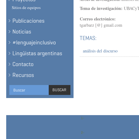
Sitios de equipos
Tema de investigación:
UBACyT 
Correo electrónico:
Publicaciones
tgarbarz [@] gmail.com
Noticias
TEMAS:
#lenguajeinclusivo
análisis del discurso
Lingüistas argentinas
Contacto
Recursos
Formulario
BUSCAR
de
BUSCAR
búsqueda