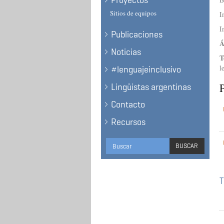
Proyectos
Sitios de equipos
I
I
Publicaciones
Á
Noticias
T
l
#lenguajeinclusivo
P
Lingüistas argentinas
Contacto
Recursos
Formulario
BUSCAR
de
BUSCAR
búsqueda