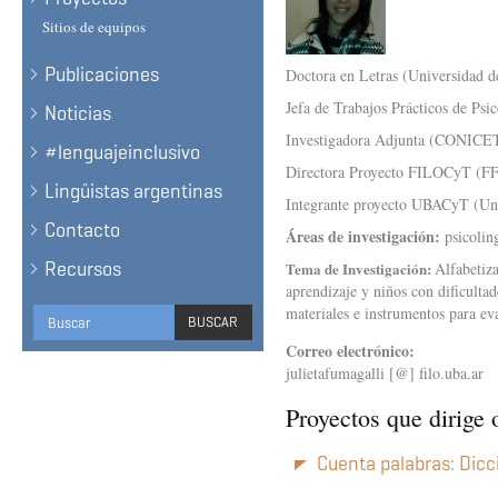
Sitios de equipos
Publicaciones
Doctora en Letras (Universidad d
Jefa de Trabajos Prácticos de Psi
Noticias
Investigadora Adjunta (CONICE
#lenguajeinclusivo
Directora Proyecto FILOCyT (FF
Lingüistas argentinas
Integrante proyecto UBACyT (Uni
Contacto
Áreas de investigación:
psicolin
Recursos
Tema de Investigación:
Alfabetiza
aprendizaje y niños con dificultad
Formulario
materiales e instrumentos para ev
BUSCAR
de
Correo electrónico:
BUSCAR
julietafumagalli [@] filo.uba.ar
búsqueda
Proyectos que dirige 
Cuenta palabras: Dicci