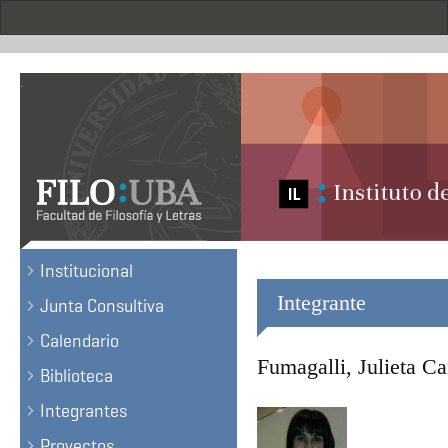
Pasar
al
contenido
principal
.
Institucional
Integrante
Junta Consultiva
Calendario
Fumagalli, Julieta Ca
Biblioteca
Integrantes
Proyectos