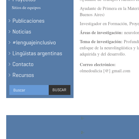
Sitios de equipos
Ayudante de Primera en la Materi
Buenos Aires)
Publicaciones
Investigador en Formación, Proy
Noticias
Áreas de investigación:
neurolon
Tema de investigación:
Profundi
#lenguajeinclusivo
enfoque de la neurolingüística y l
Lingüistas argentinas
adquirida y del desarrollo.
Contacto
Correo electrónico:
olmedoalicia [@] gmail.com
Recursos
Formulario
BUSCAR
de
BUSCAR
búsqueda