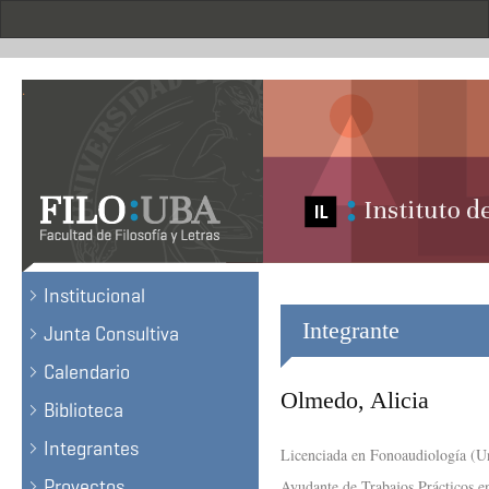
Pasar
al
contenido
principal
.
Institucional
Integrante
Junta Consultiva
Calendario
Olmedo, Alicia
Biblioteca
Integrantes
Licenciada en Fonoaudiología (U
Proyectos
Ayudante de Trabajos Prácticos en