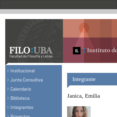
Pasar
al
contenido
principal
.
Institucional
Integrante
Junta Consultiva
Calendario
Janica, Emilia
Biblioteca
Integrantes
Proyectos