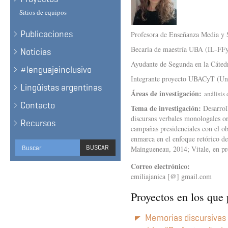
Sitios de equipos
Publicaciones
Profesora de Enseñanza Media y S
Becaria de maestría UBA (IL-F
Noticias
Ayudante de Segunda en la Cáted
#lenguajeinclusivo
Integrante proyecto UBACyT (Uni
Lingüistas argentinas
Áreas de investigación:
análisis 
Contacto
Tema de investigación:
Desarrol
discursos verbales monologales ora
Recursos
campañas presidenciales con el obj
enmarca en el enfoque retórico de
Formulario
BUSCAR
Maingueneau, 2014; Vitale, en pre
de
BUSCAR
Correo electrónico:
búsqueda
emiliajanica [@] gmail.com
Proyectos en los que 
Memorias discursivas e