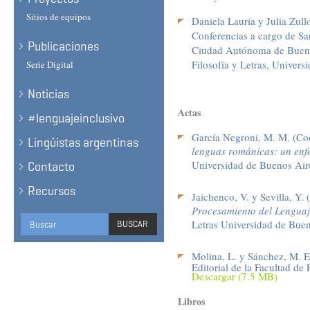
Sitios de equipos
Daniela Lauría y Julia Zul
Conferencias a cargo de Sa
Publicaciones
Ciudad Autónoma de Buenos 
Filosofía y Letras, Univer
Serie Digital
Noticias
Actas
#lenguajeinclusivo
García Negroni, M. M. (Co
Lingüistas argentinas
lenguas románicas: un enfo
Universidad de Buenos Ai
Contacto
Recursos
Jaichenco, V. y Sevilla, Y.
Procesamiento del Lengua
Formulario
Letras Universidad de Bue
BUSCAR
de
BUSCAR
Molina, L. y Sánchez, M. E
búsqueda
Editorial de la Facultad d
D
escargar (7.5 MB)
Libros