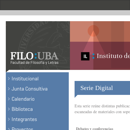
Pasar
al
contenido
principal
.
Institucional
Serie Digital
Junta Consultiva
Calendario
Esta serie reúne distintas publicac
Biblioteca
escaneadas de materiales con sopo
Integrantes
Debates y conferencias
Proyectos