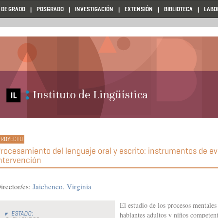
 DE GRADO
POSGRADO
INVESTIGACIÓN
EXTENSIÓN
BIBLIOTECA
LABO
rocesamiento del lenguaje oral y escrito: instrumentos de ev
ntervención
irector/es:
Jaichenco, Virginia
El estudio de los procesos mentales
ESTADO:
hablantes adultos y niños competent