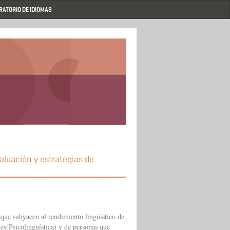
RATORIO DE IDIOMAS
aluación y estrategias de
 que subyacen al rendimiento lingüístico de
es(Psicolingüística) y de personas que