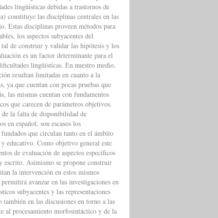
dades lingüísticas debidas a trastornos de
) constituye las disciplinas centrales en las
ajo. Estas disciplinas proveen métodos para
vables, los aspectos subyacentes del
al de construir y validar las hipótesis y los
luación es un factor determinante para el
dificultades lingüísticas. En nuestro medio,
ción resultan limitadas en cuanto a la
s, ya que cuentan con pocas pruebas que
ás, las mismas cuentan con fundamentos
ticos que carecen de parámetros objetivos.
de la falta de disponibilidad de
s en español, son escasos los
 fundados que circulan tanto en el ámbito
 y educativo. Como objetivo general este
entos de evaluación de aspectos específicos
y escrito. Asimismo se propone construir
itan la intervención en estos mismos
 permitirá avanzar en las investigaciones en
sticos subyacentes y las representaciones
 también en las discusiones en torno a las
nte al procesamiento morfosintáctico y de la