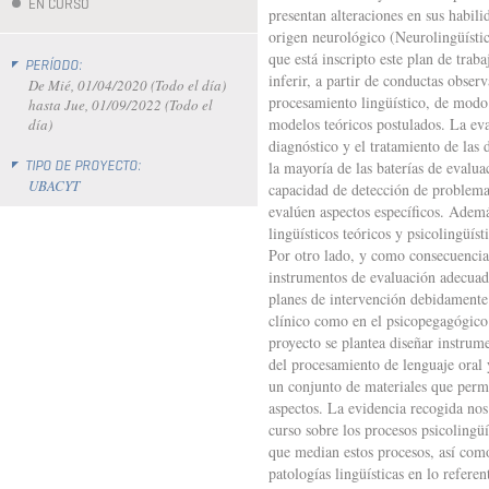
EN CURSO
presentan alteraciones en sus habili
origen neurológico (Neurolingüística
que está inscripto este plan de trab
PERÍODO:
inferir, a partir de conductas obser
De
Mié, 01/04/2020 (Todo el día)
procesamiento lingüístico, de modo t
hasta
Jue, 01/09/2022 (Todo el
modelos teóricos postulados. La eva
día)
diagnóstico y el tratamiento de las 
TIPO DE PROYECTO:
la mayoría de las baterías de evalua
UBACYT
capacidad de detección de problema
evalúen aspectos específicos. Adem
lingüísticos teóricos y psicolingüís
Por otro lado, y como consecuencia 
instrumentos de evaluación adecuado
planes de intervención debidamente
clínico como en el psicopegagógico
proyecto se plantea diseñar instrum
del procesamiento de lenguaje oral 
un conjunto de materiales que perm
aspectos. La evidencia recogida nos
curso sobre los procesos psicolingüí
que median estos procesos, así como
patologías lingüísticas en lo refere