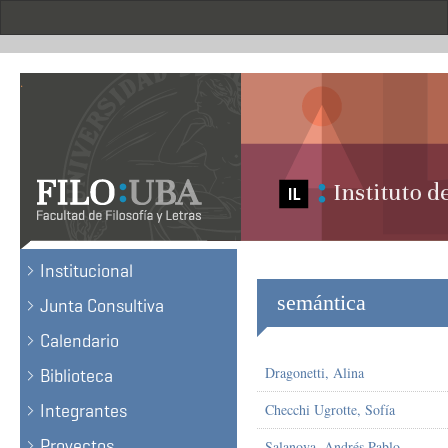
Pasar
al
contenido
principal
.
Institucional
semántica
Junta Consultiva
Calendario
Dragonetti, Alina
Biblioteca
Integrantes
Checchi Ugrotte, Sofía
Proyectos
Salanova, Andrés Pablo