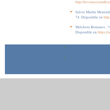
http://revistascientific
Salvio Martín Menénde
74. Disponible en
http
Melchora Romanos. “An
Disponible en
https:/