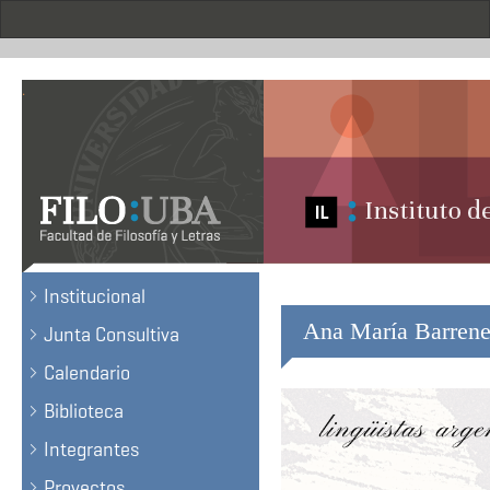
Pasar
al
contenido
principal
.
Institucional
Ana María Barren
Junta Consultiva
Calendario
Biblioteca
Integrantes
Proyectos