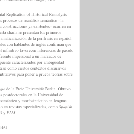
 Replication of Historical Reanalysis
os procesos de reanálisis semántico –la
a construcciones ya existentes– ocurren en
esta charla se presentan los primeros
amaticalización de la perífrasis en español
ales con hablantes de inglés confirman que
l infinitivo favorecen inferencias de pasado
eferente impersonal a un marcador de
s puente caracterizados por ambigüedad
tran cómo ciertos contextos discursivos
antitativos para poner a prueba teorías sobre
gie
de la Freie Universität Berlin. Obtuvo
as postdoctorales en la Universidad de
 semántico y morfosintáctico en lenguas
o en revistas especializadas, como
Spanish
S
y
ELM
.
CABA)