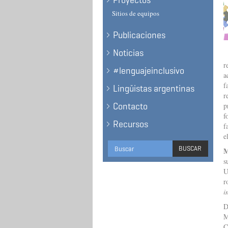
Proyectos
Sitios de equipos
Publicaciones
Noticias
r
#lenguajeinclusivo
a
f
Lingüistas argentinas
r
Contacto
p
f
Recursos
f
e
Formulario
BUSCAR
M
de
s
BUSCAR
U
búsqueda
r
i
D
M
C