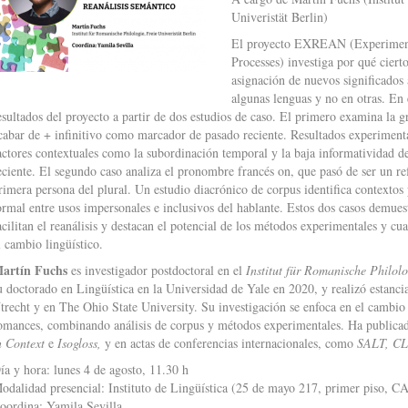
Univeristät Berlin)
El proyecto EXREAN (Experimental
Processes) investiga por qué ciert
asignación de nuevos significados 
algunas lenguas y no en otras. En 
esultados del proyecto a partir de dos estudios de caso. El primero examina la gr
cabar de + infinitivo como marcador de pasado reciente. Resultados experiment
actores contextuales como la subordinación temporal y la baja informatividad de
eciente. El segundo caso analiza el pronombre francés on, que pasó de ser un r
rimera persona del plural. Un estudio diacrónico de corpus identifica contexto
ormal entre usos impersonales e inclusivos del hablante. Estos dos casos demues
acilitan el reanálisis y destacan el potencial de los métodos experimentales y cu
l cambio lingüístico.
artín Fuchs
es investigador postdoctoral en el
Institut für Romanische Philolo
u doctorado en Lingüística en la Universidad de Yale en 2020, y realizó estanci
trecht y en The Ohio State University. Su investigación se enfoca en el cambio
omances, combinando análisis de corpus y métodos experimentales. Ha publicad
n Context
e
Isogloss,
y en actas de conferencias internacionales, como
SALT, CL
ía y hora: lunes 4 de agosto, 11.30 h
odalidad presencial: Instituto de Lingüística (25 de mayo 217, primer piso, 
oordina: Yamila Sevilla