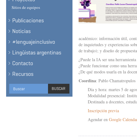
Sitios de equipos
Publicaciones
Noticias
académico: información útil, cont
#lenguajeinclusivo
de inquietudes y experiencias sobr
de trabajo); y diseño de propuesta
Lingüistas argentinas
¿Puede la IA ser una herramienta 
Contacto
¿Puede funcionar como una herrami
¿De qué modos usarla en la docenc
Recursos
Coordina
: Pablo Chamatropulos
Formulario
BUSCAR
Día y hora: martes 5 de agos
de
Modalidad presencial: Insti
BUSCAR
Destinada a docentes, estudi
búsqueda
Inscripción previa
Agendar en
Google Calenda