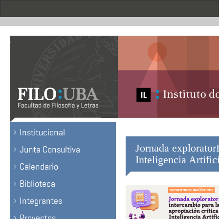
Pasar
al
contenido
principal
.
Institucional
Jornada exploratorI
Junta Consultiva
Inteligencia Artific
Calendario
Biblioteca
Integrantes
Proyectos