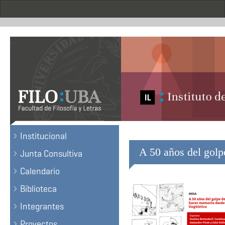
Pasar
al
contenido
principal
.
Institucional
A 50 años del golp
Junta Consultiva
Calendario
Biblioteca
Integrantes
Proyectos