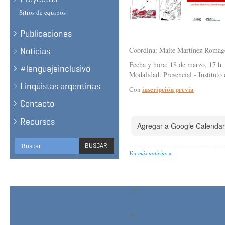
Sitios de equipos
Publicaciones
Coordina: Maite Martínez Romag
Noticias
Fecha y hora: 18 de marzo, 17 h
#lenguajeinclusivo
Modalidad: Presencial - Institut
Lingüistas argentinas
inscripción previa
Con
Contacto
Recursos
Agregar a Google Calendar
Formulario
BUSCAR
Ver más noticias
de
BUSCAR
búsqueda